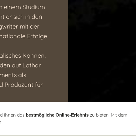
ch einem Studium
 er sich in den
gwriter mit der
nationale Erfolge
alisches Können.
den auf Lothar
ments als
d Produzent für
fen Lothar
nd Ihnen das
zu bieten. Mit dem
bestmögliche Online-Erlebnis
gewürdigt.
is"
n.