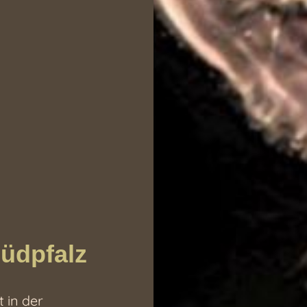
üdpfalz
 in der