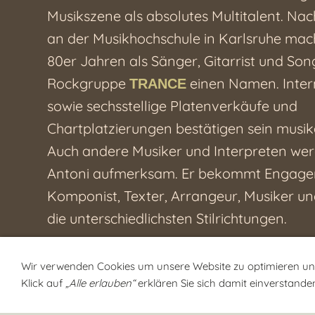
Musikszene als absolutes Multitalent. Na
an der Musikhochschule in Karlsruhe macht
80er Jahren als Sänger, Gitarrist und Son
Rockgruppe
einen Namen. Inter
TRANCE
sowie sechsstellige Platenverkäufe und
Chartplatzierungen bestätigen sein musik
Auch andere Musiker und Interpreten wer
Antoni aufmerksam. Er bekommt Engage
Komponist, Texter, Arrangeur, Musiker un
die unterschiedlichsten Stilrichtungen.
Im Juni 1997 wird das künstlerische Schaf
Wir verwenden Cookies um unsere Website zu optimieren u
Antonis mit dem
"Südpfälzer Musikerpre
Klick auf
„Alle erlauben“
erklären Sie sich damit einverstande